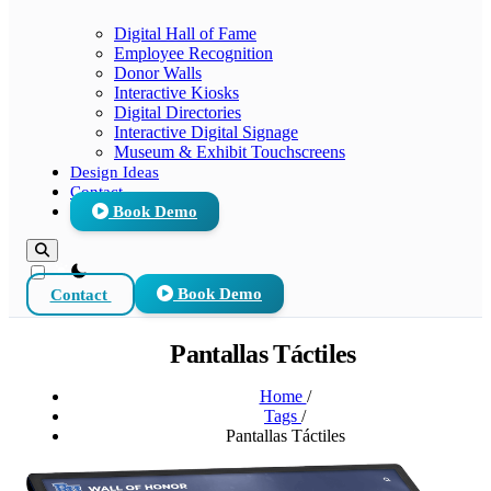
Digital Hall of Fame
Employee Recognition
Donor Walls
Interactive Kiosks
Digital Directories
Interactive Digital Signage
Museum & Exhibit Touchscreens
Design Ideas
Contact
Book Demo
theme switcher
Contact
Book Demo
Pantallas Táctiles
Home
/
Tags
/
Pantallas Táctiles